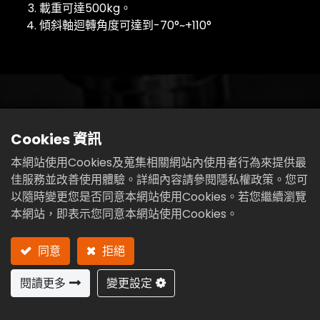
載重可達500kg。
傾斜軸迴轉角度可達到-70°~+110°
Cookies 資訊
多軸運動
01
本網站使用Cookies及蒐集相關網站內使用者行為來提供最
佳服務並改善使用體驗。詳細內容請參閱隱私權政策。您可
首先，凸輪轉台能夠實現工具機的多軸運動，包括旋轉和傾
以隨時變更您是否同意本網站使用Cookies。若您繼續瀏覽
斜，這使得在不同角度和方向上進行切削、鑽孔和雕刻成為
本網站，即表示您同意本網站使用Cookies。
可能。這種多軸的靈活性使得對複雜形狀和曲面的加工更為
容易，從而滿足了現代工業對於高精度和多樣化加工的需
同意
拒絕
求。
閱讀更多
變更設定