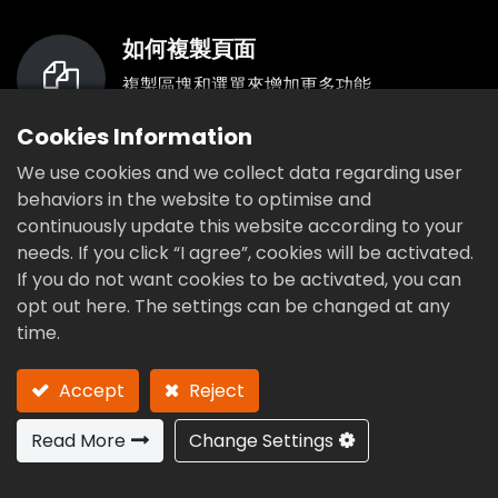
如何複製頁面
複製區塊和選單來增加更多功能
Cookies Information
喜歡的區塊 儲存為模板
We use cookies and we collect data regarding user
behaviors in the website to optimise and
將區塊儲存用在其他頁面
continuously update this website according to your
needs. If you click “I agree”, cookies will be activated.
If you do not want cookies to be activated, you can
opt out here. The settings can be changed at any
選單及連結
time.
新增及編輯選單
Accept
Reject
Read More
Change Settings
基本編輯區塊
您可以編輯區塊功能